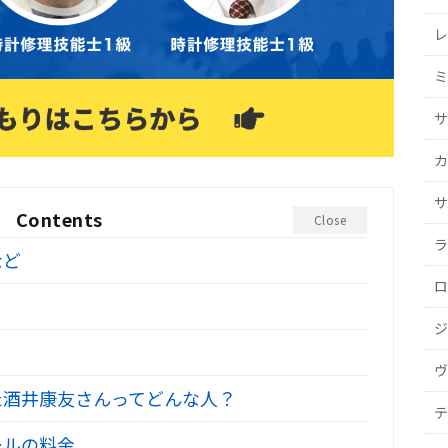
レ
ミ
サ
カ
サ
Contents
Close
ラ
など
ロ
ジ
ヴ
た酒井康友さんってどんな人？
テ
ールの料金