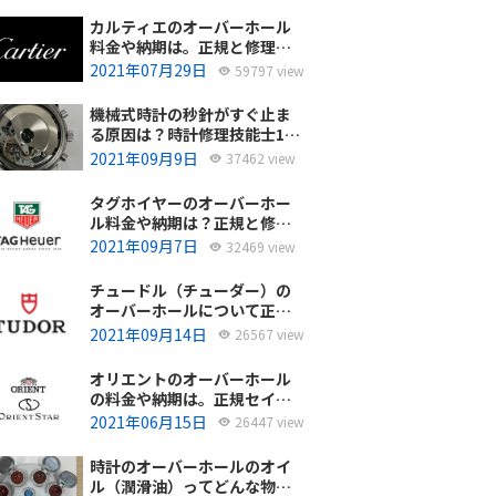
カルティエのオーバーホール
料金や納期は。正規と修理専
門店の比較どちらがおすす
2021年07月29日
59797 view
め？
機械式時計の秒針がすぐ止ま
る原因は？時計修理技能士1級
の技術者がお答えします。
2021年09月9日
37462 view
タグホイヤーのオーバーホー
ル料金や納期は？正規と修理
専門店の比較、どちらがおす
2021年09月7日
32469 view
すめ？
チュードル（チューダー）の
オーバーホールについて正規
サービスと腕時計修理専門店
2021年09月14日
26567 view
との大きな差は？おすすめは
どっち？
オリエントのオーバーホール
の料金や納期は。正規セイコ
ーエプソンと修理専門店の比
2021年06月15日
26447 view
較、どちらがおすすめ？
時計のオーバーホールのオイ
ル（潤滑油）ってどんな物を