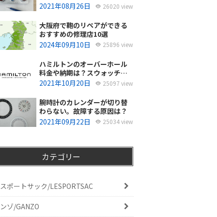
使ってるの？
2021年08月26日
26020 view
大阪府で鞄のリペアができる
おすすめの修理店10選
2024年09月10日
25896 view
ハミルトンのオーバーホール
料金や納期は？スウォッチグ
ループジャパンと修理専門店
2021年10月20日
25097 view
の比較どちらがおすすめ？
腕時計のカレンダーが切り替
わらない。故障する原因は？
2021年09月22日
25034 view
カテゴリー
スポートサック/LESPORTSAC
ンゾ/GANZO