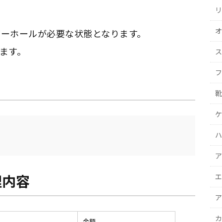
リ
オ
バーホールが必要な状態となります。
ます。
ス
フ
靴
ケ
ハ
ア
理内容
エ
ア
カ
金額