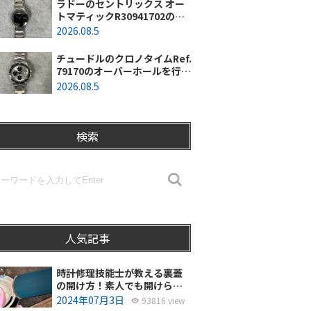
ラドーのセントリックス オー
トマティックR30941702のオ
ーバーホールを行いました。
2026.08.5
（東京都羽村市/N様）
チュードルのクロノタイムRef.
79170のオーバーホールを行い
ました。（神奈川県茅ヶ崎市/I
2026.08.5
様）
検索
人気記事
時計修理技能士が教える裏蓋
の開け方！素人でも開けられ
る？
2024年07月3日
93816 view