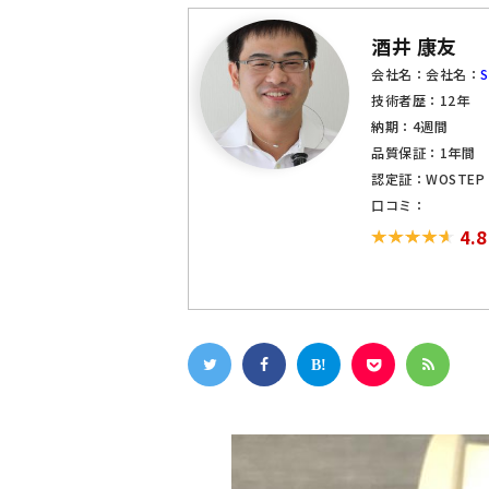
酒井 康友
会社名：会社名：
技術者歴：12年
納期：4週間
品質保証：1年間
認定証：WOSTE
口コミ：
4.8