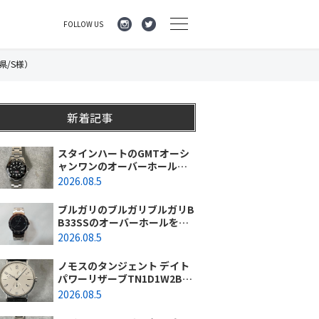
FOLLOW US
県/S様）
新着記事
スタインハートのGMTオーシ
ャンワンのオーバーホールを
行いました。（神奈川県平塚
2026.08.5
市/S様）
ブルガリのブルガリブルガリB
B33SSのオーバーホールを行
いました。（埼玉県所沢市/S
2026.08.5
様）
ノモスのタンジェント デイト
パワーリザーブTN1D1W2BK
(131)のオーバーホールを行い
2026.08.5
ました。（東京都/練馬区）