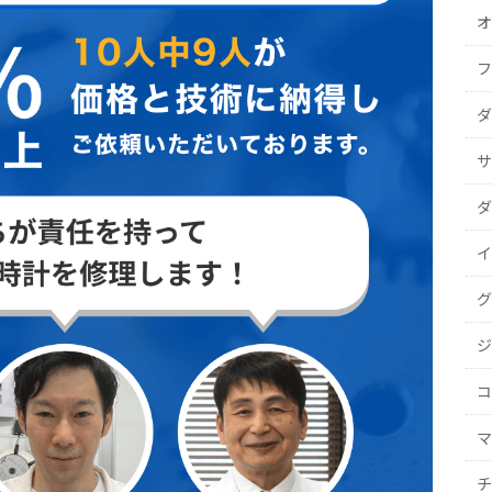
オ
フ
ダ
サ
ダ
イ
グ
ジ
コ
マ
チ