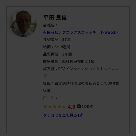
平田 良信
会社名：
有限会社テクニックスウォッチ（T-Watch）
技術者歴：57年
納期：3～4週間
品質保証：1年間
国家試験：時計修理技能士1級
認定証：ETAインターナショナルトレーニン
グ
経歴：百貨店時計修理の責任者として30年間
従事。
口コミ：
4.9
100件
クチコミを全て見る