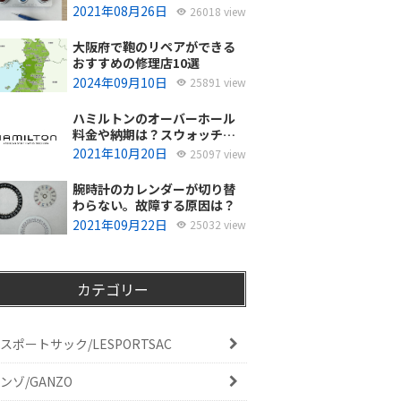
使ってるの？
2021年08月26日
26018 view
大阪府で鞄のリペアができる
おすすめの修理店10選
2024年09月10日
25891 view
ハミルトンのオーバーホール
料金や納期は？スウォッチグ
ループジャパンと修理専門店
2021年10月20日
25097 view
の比較どちらがおすすめ？
腕時計のカレンダーが切り替
わらない。故障する原因は？
2021年09月22日
25032 view
カテゴリー
スポートサック/LESPORTSAC
ンゾ/GANZO