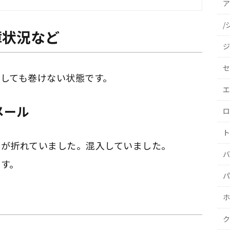
ア
/
障状況など
ジ
セ
しても巻けない状態です。
エ
メール
ロ
ト
頭が折れていました。混入していました。
バ
す。
パ
ホ
ク