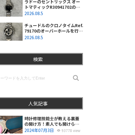
ラドーのセントリックス オー
トマティックR30941702のオ
ーバーホールを行いました。
2026.08.5
（東京都羽村市/N様）
チュードルのクロノタイムRef.
79170のオーバーホールを行い
ました。（神奈川県茅ヶ崎市/I
2026.08.5
様）
検索
人気記事
時計修理技能士が教える裏蓋
の開け方！素人でも開けられ
る？
2024年07月3日
93778 view