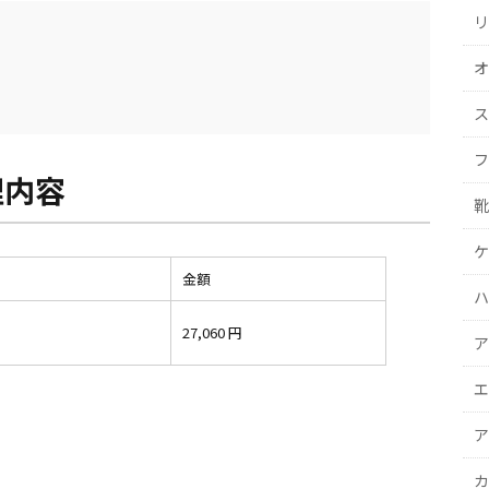
リ
オ
ス
フ
理内容
靴
ケ
金額
ハ
27,060 円
ア
エ
ア
カ