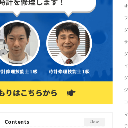
オ
フ
ダ
サ
ダ
イ
グ
ジ
コ
マ
Contents
Close
チ