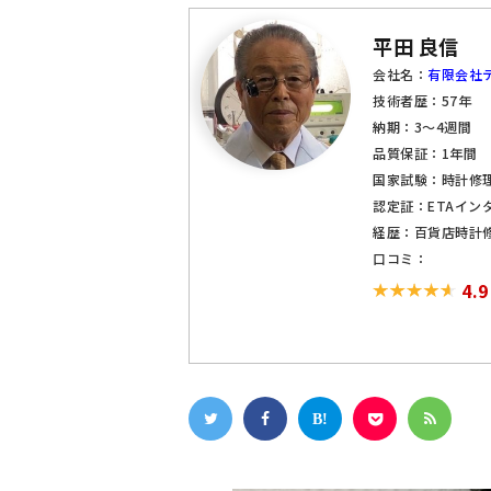
平田 良信
会社名：
有限会社テ
技術者歴：57年
納期：3～4週間
品質保証：1年間
国家試験：時計修
認定証：ETAイン
経歴：百貨店時計
口コミ：
4.9