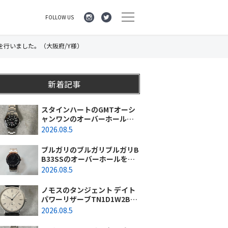
FOLLOW US
を行いました。（大阪府/Y様）
新着記事
スタインハートのGMTオーシ
ャンワンのオーバーホールを
行いました。（神奈川県平塚
2026.08.5
市/S様）
ブルガリのブルガリブルガリB
B33SSのオーバーホールを行
いました。（埼玉県所沢市/S
2026.08.5
様）
ノモスのタンジェント デイト
パワーリザーブTN1D1W2BK
(131)のオーバーホールを行い
2026.08.5
ました。（東京都/練馬区）