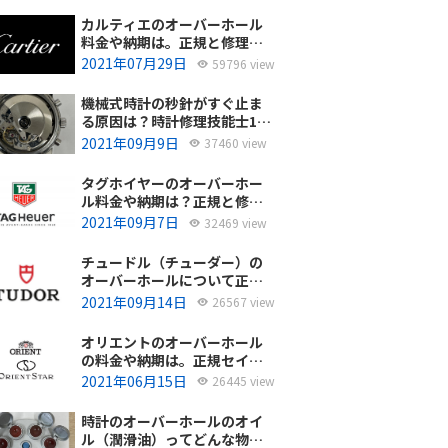
カルティエのオーバーホール
料金や納期は。正規と修理専
門店の比較どちらがおすす
2021年07月29日
59796 view
め？
機械式時計の秒針がすぐ止ま
る原因は？時計修理技能士1級
の技術者がお答えします。
2021年09月9日
37460 view
タグホイヤーのオーバーホー
ル料金や納期は？正規と修理
専門店の比較、どちらがおす
2021年09月7日
32469 view
すめ？
チュードル（チューダー）の
オーバーホールについて正規
サービスと腕時計修理専門店
2021年09月14日
26567 view
との大きな差は？おすすめは
どっち？
オリエントのオーバーホール
の料金や納期は。正規セイコ
ーエプソンと修理専門店の比
2021年06月15日
26445 view
較、どちらがおすすめ？
時計のオーバーホールのオイ
ル（潤滑油）ってどんな物を