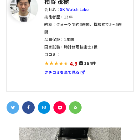
柏谷 茂樹
会社名：
SK Watch Labo
技術者歴：13年
納期：クォーツで約3週間、機械式で3～5週
間
品質保証：1年間
国家試験：時計修理技能士1級
口コミ：
4.9
164件
クチコミを全て見る