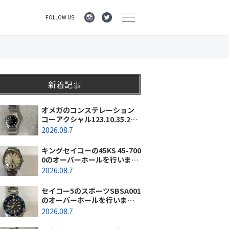
FOLLOW US
新着記事
オメガのコンステレーション
コーアクシャル123.10.35.20.0
1.001のオーバーホールを行い
2026.08.7
ました。（神奈川県横浜市/O
様）
キングセイコーの45KS 45-700
0のオーバーホールを行いまし
た。（埼玉県所沢市/I様）
2026.08.7
セイコー5のスポーツSBSA001
のオーバーホールを行いまし
た。（千葉県東金市/A様）
2026.08.7