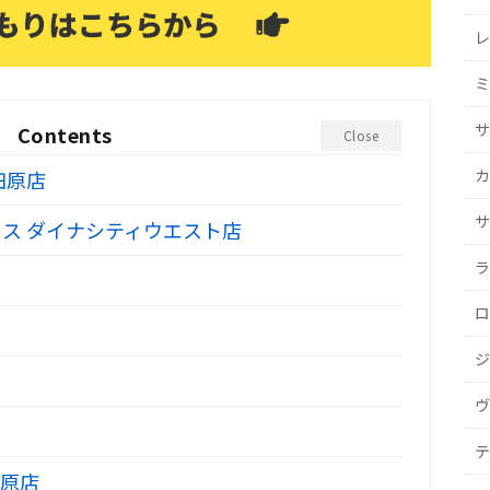
レ
ミ
サ
Contents
Close
カ
田原店
サ
ス ダイナシティウエスト店
ラ
ロ
ジ
ヴ
テ
原店