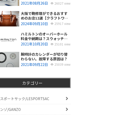
使ってるの？
2021年08月26日
26027 view
大阪で鞄修理ができるおすす
めのお店12選【クラフトワー
カーズ調査・2026年8月】
2024年09月10日
25917 view
ハミルトンのオーバーホール
料金や納期は？スウォッチグ
ループジャパンと修理専門店
2021年10月20日
25101 view
の比較どちらがおすすめ？
腕時計のカレンダーが切り替
わらない。故障する原因は？
2021年09月22日
25039 view
カテゴリー
スポートサック/LESPORTSAC
ンゾ/GANZO