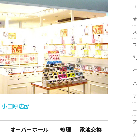
リ
オ
ス
フ
靴
ケ
ハ
ア
 小田原店
エ
ア
オーバーホール
修理
電池交換
カ