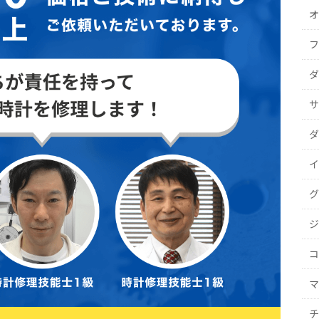
オ
フ
ダ
サ
ダ
イ
グ
ジ
コ
マ
チ