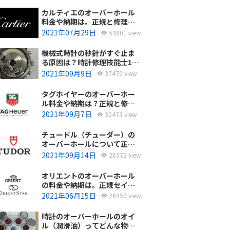
カルティエのオーバーホール
料金や納期は。正規と修理専
門店の比較どちらがおすす
2021年07月29日
59801 view
め？
機械式時計の秒針がすぐ止ま
る原因は？時計修理技能士1級
の技術者がお答えします。
2021年09月9日
37470 view
タグホイヤーのオーバーホー
ル料金や納期は？正規と修理
専門店の比較、どちらがおす
2021年09月7日
32473 view
すめ？
チュードル（チューダー）の
オーバーホールについて正規
サービスと腕時計修理専門店
2021年09月14日
26572 view
との大きな差は？おすすめは
どっち？
オリエントのオーバーホール
の料金や納期は。正規セイコ
ーエプソンと修理専門店の比
2021年06月15日
26450 view
較、どちらがおすすめ？
時計のオーバーホールのオイ
ル（潤滑油）ってどんな物を