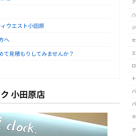
ア
/
ティウエスト小田原
ジ
方へ
セ
めて見積もりしてみませんか？
エ
ロ
ト
バ
ク 小田原店
パ
ホ
ク