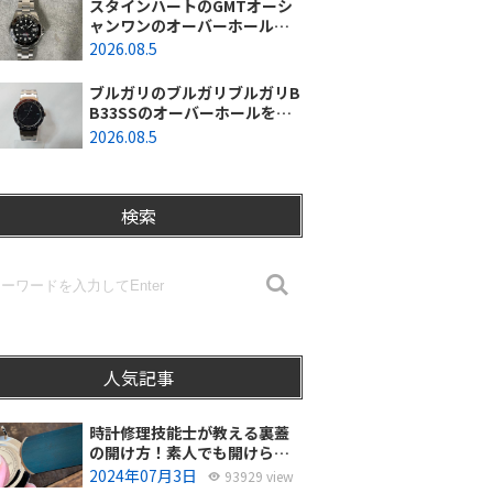
スタインハートのGMTオーシ
ャンワンのオーバーホールを
行いました。（神奈川県平塚
2026.08.5
市/S様）
ブルガリのブルガリブルガリB
B33SSのオーバーホールを行
いました。（埼玉県所沢市/S
2026.08.5
様）
検索
人気記事
時計修理技能士が教える裏蓋
の開け方！素人でも開けられ
る？
2024年07月3日
93929 view