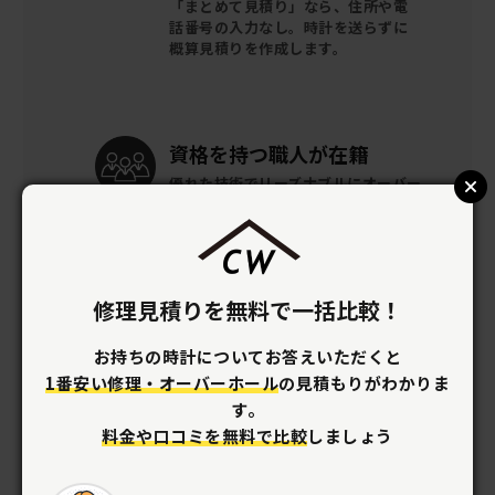
「まとめて見積り」なら、住所や電
話番号の入力なし。時計を送らずに
概算見積りを作成します。
資格を持つ
職人が在籍
優れた技術でリーズナブルに
オーバー
ホールができます。
修理見積りを無料で一括比較！
梱包キットを
無料提供
全国どこでも時計の梱包キットを
無
お持ちの時計についてお答えいただくと
料で提供。
着払いで修理店へ送るだ
け。
1番安い修理・オーバーホール
の見積もりがわかりま
す。
料金や口コミを無料で比較
しましょう