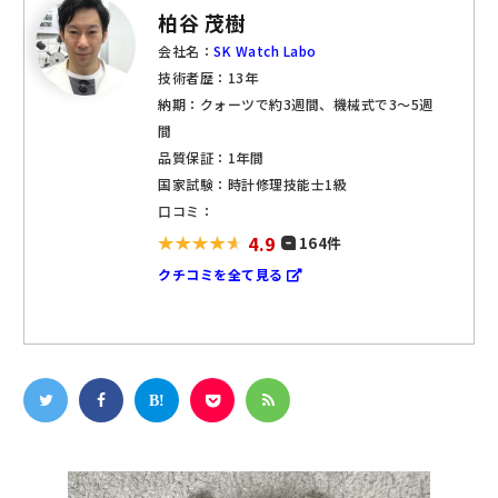
柏谷 茂樹
会社名：
SK Watch Labo
技術者歴：13年
納期：クォーツで約3週間、機械式で3～5週
間
品質保証：1年間
国家試験：時計修理技能士1級
口コミ：
4.9
164件
クチコミを全て見る