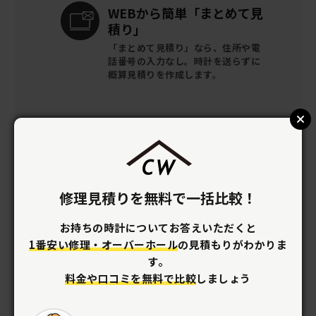
WEBから簡単
「まとめて見
積り」
「まとめて見積り」なら、住所や電
話番号の入力なし。時計を送らずに
概算見積りを作成します。
資格を持つ
職人が在籍
優れた技術でリーズナブルに
オーバー
ホールができます。
修理見積りを無料で一括比較！
お持ちの時計についてお答えいただくと
梱包キットを
無料提供
1番安い修理・オーバーホール
の見積もりがわかりま
全国どこでも時計の梱包キットを
無
す。
料で提供。
着払いで修理店へ送るだ
料金や口コミを無料で比較
しましょう
け。