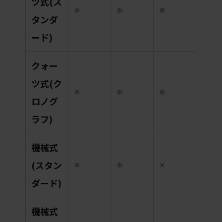
ツ式(ス
※
※
※
タンダ
ード)
クォー
ツ式(ク
※
※
※
ロノグ
ラフ)
機械式
(スタン
※
※
×
ダード)
機械式