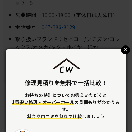
目７−５
営業時間：10:00~18:00（定休日は火曜日）
電話番号：
047-386-8129
取り扱いブランド：セイコー/シチズン/ロレ
ックス/オメガ/タグ・ホイヤーほか
納期：電池交換は5分〜
保証期間：お店にお問い合わせください
修理見積りを無料で一括比較！
お持ちの時計についてお答えいただくと
1番安い修理・オーバーホール
の見積もりがわかりま
す。
料金や口コミを無料で比較
しましょう