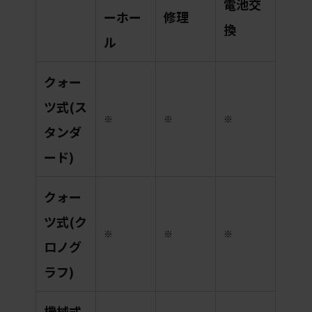
電池交
ーホー
修理
換
ル
クォー
ツ式(ス
※
※
※
タンダ
ード)
クォー
ツ式(ク
※
※
※
ロノグ
ラフ)
機械式