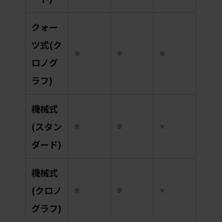
クォー
ツ式(ク
※
※
※
ロノグ
ラフ)
機械式
(スタン
※
※
×
ダード)
機械式
(クロノ
※
※
×
グラフ)