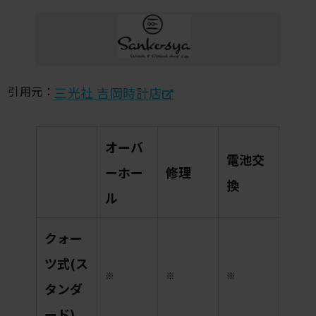
引用元：
三光社 吉岡時計店
オーバ
電池交
ーホー
修理
換
ル
クォー
ツ式(ス
※
※
※
タンダ
ード)