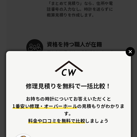
「まとめて見積り」なら、住所や電
話番号の入力なし。時計を送らずに
概算見積りを作成します。
資格を持つ
職人が在籍
優れた技術でリーズナブルに
オーバー
ホールができます。
修理見積りを無料で一括比較！
梱包キットを
無料提供
全国どこでも時計の梱包キットを
無
お持ちの時計についてお答えいただくと
料で提供。
着払いで修理店へ送るだ
1番安い修理・オーバーホール
の見積もりがわかりま
け。
す。
料金や口コミを無料で比較
しましょう