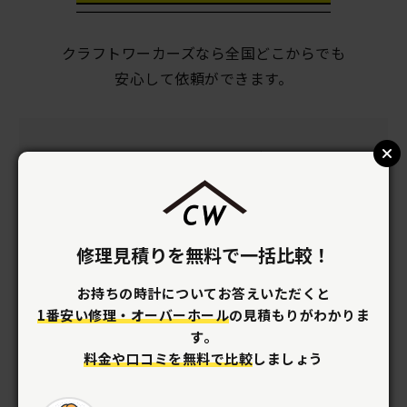
クラフトワーカーズなら全国どこからでも
安心して依頼ができます。
クラフトワーカーズの特徴
修理料金を
比較できる
修理見積りを無料で一括比較！
職人全員に一括見積りで
料金比較が
できます。
お持ちの時計についてお答えいただくと
1番安い修理・オーバーホール
の見積もりがわかりま
す。
料金や口コミを無料で比較
しましょう
安心して
依頼ができる
わからない事は直接職人に聞いて解