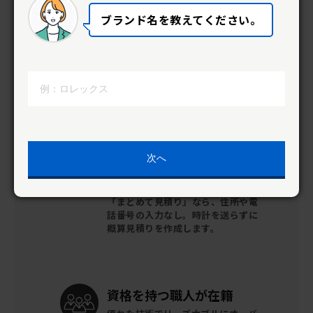
決。
だから安心して依頼ができます。
ブランド名を教えてください。
修理後の
安心サポート
全ての時計に
１年間の動作保証がつ
きます。
次へ
WEBから簡単
「まとめて見
積り」
「まとめて見積り」なら、住所や電
話番号の入力なし。時計を送らずに
概算見積りを作成します。
資格を持つ
職人が在籍