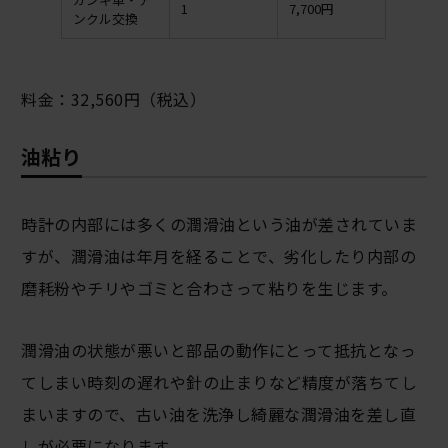
1
7,700円
ンクル交換
料金：32,560円（税込）
油粘り
時計の内部には多くの潤滑油という油が差されていま
すが、潤滑油は年月を経ることで、劣化したり内部の
磨耗粉やチリやゴミと合わさって粘りを生じます。
潤滑油の状態が悪いと部品の動作にとって抵抗となっ
てしまい時刻の遅れや針の止まりなど精度が落ちてし
まいますので、古い油を洗浄し綺麗な潤滑油を差し直
しが必要になります。