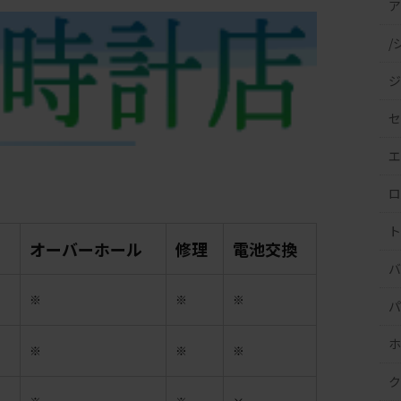
ア
/
ジ
セ
エ
ロ
ト
オーバーホール
修理
電池交換
バ
※
※
※
パ
ホ
※
※
※
ク