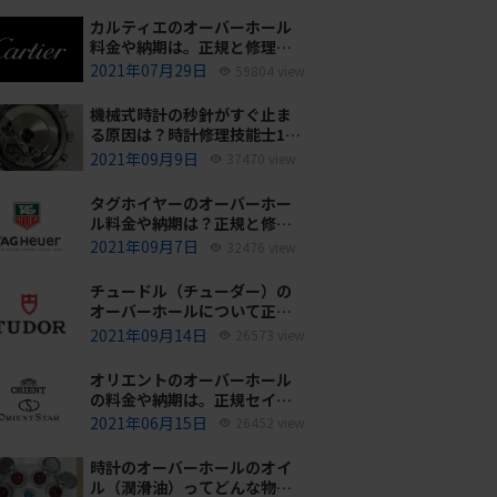
カルティエのオーバーホール
料金や納期は。正規と修理専
門店の比較どちらがおすす
2021年07月29日
59804 view
め？
機械式時計の秒針がすぐ止ま
る原因は？時計修理技能士1級
の技術者がお答えします。
2021年09月9日
37470 view
タグホイヤーのオーバーホー
ル料金や納期は？正規と修理
専門店の比較、どちらがおす
2021年09月7日
32476 view
すめ？
チュードル（チューダー）の
オーバーホールについて正規
サービスと腕時計修理専門店
2021年09月14日
26573 view
との大きな差は？おすすめは
どっち？
オリエントのオーバーホール
の料金や納期は。正規セイコ
ーエプソンと修理専門店の比
2021年06月15日
26452 view
較、どちらがおすすめ？
時計のオーバーホールのオイ
ル（潤滑油）ってどんな物を