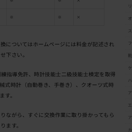
※
※
×
リ
※
※
×
オ
ス
フ
交換についてはホームページには料金が記述され
わせ下さい。
靴
ケ
訓練指導免許、時計技能士二級技能士検定を取得
ハ
械式時計（自動巻き、手巻き）、クオーツ式時
ア
ます。
エ
ありながら、すぐに交換作業に取り掛かってもら
ア
ります。
カ