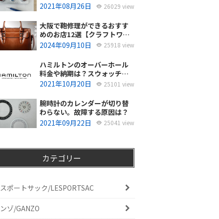
使ってるの？
2021年08月26日
26029 view
大阪で鞄修理ができるおすす
めのお店12選【クラフトワー
カーズ調査・2026年8月】
2024年09月10日
25918 view
ハミルトンのオーバーホール
料金や納期は？スウォッチグ
ループジャパンと修理専門店
2021年10月20日
25101 view
の比較どちらがおすすめ？
腕時計のカレンダーが切り替
わらない。故障する原因は？
2021年09月22日
25041 view
カテゴリー
スポートサック/LESPORTSAC
ンゾ/GANZO