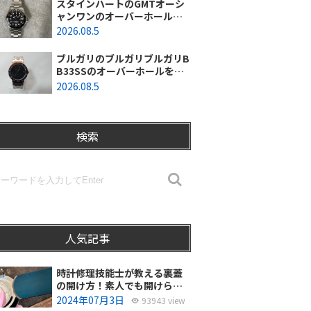
スタインハートのGMTオーシ
ャンワンのオーバーホールを
行いました。（神奈川県平塚
2026.08.5
市/S様）
ブルガリのブルガリブルガリB
B33SSのオーバーホールを行
いました。（埼玉県所沢市/S
2026.08.5
様）
検索
人気記事
時計修理技能士が教える裏蓋
の開け方！素人でも開けられ
る？
2024年07月3日
93943 view