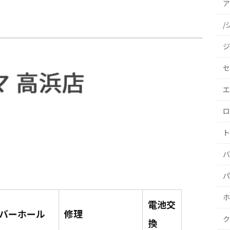
ア
/
ジ
セ
エ
ロ
ト
バ
パ
ホ
電池交
バーホール
修理
ク
換