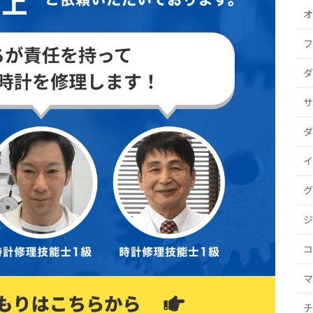
オ
フ
ダ
サ
ダ
イ
グ
ジ
コ
マ
チ