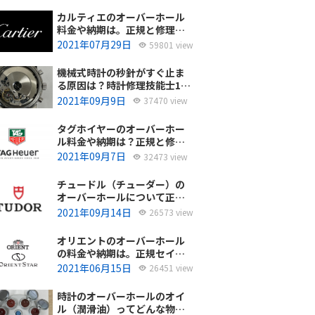
カルティエのオーバーホール
料金や納期は。正規と修理専
門店の比較どちらがおすす
2021年07月29日
59801 view
め？
機械式時計の秒針がすぐ止ま
る原因は？時計修理技能士1級
の技術者がお答えします。
2021年09月9日
37470 view
タグホイヤーのオーバーホー
ル料金や納期は？正規と修理
専門店の比較、どちらがおす
2021年09月7日
32473 view
すめ？
チュードル（チューダー）の
オーバーホールについて正規
サービスと腕時計修理専門店
2021年09月14日
26573 view
との大きな差は？おすすめは
どっち？
オリエントのオーバーホール
の料金や納期は。正規セイコ
ーエプソンと修理専門店の比
2021年06月15日
26451 view
較、どちらがおすすめ？
時計のオーバーホールのオイ
ル（潤滑油）ってどんな物を