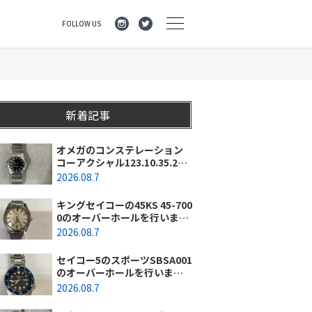
FOLLOW US
新着記事
オメガのコンステレーション
コーアクシャル123.10.35.20.0
1.001のオーバーホールを行い
2026.08.7
ました。（神奈川県横浜市/O
様）
キングセイコーの45KS 45-700
0のオーバーホールを行いまし
た。（埼玉県所沢市/I様）
2026.08.7
セイコー5のスポーツSBSA001
のオーバーホールを行いまし
た。（千葉県東金市/A様）
2026.08.7