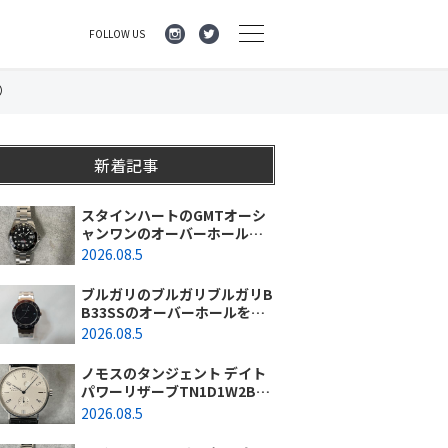
FOLLOW US
）
新着記事
スタインハートのGMTオーシ
ャンワンのオーバーホールを
行いました。（神奈川県平塚
2026.08.5
市/S様）
ブルガリのブルガリブルガリB
B33SSのオーバーホールを行
いました。（埼玉県所沢市/S
2026.08.5
様）
ノモスのタンジェント デイト
パワーリザーブTN1D1W2BK
(131)のオーバーホールを行い
2026.08.5
ました。（東京都/練馬区）