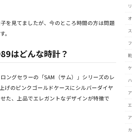
リ
オ
様子を見てましたが、今のところ時間の方は問題
ス
す。
フ
989はどんな時計？
靴
ケ
は、ロングセラーの「SAM（サム）」シリーズのレ
ハ
上げのピンクゴールドケースにシルバーダイヤ
ア
わせた、上品でエレガントなデザインが特徴で
エ
ア
カ