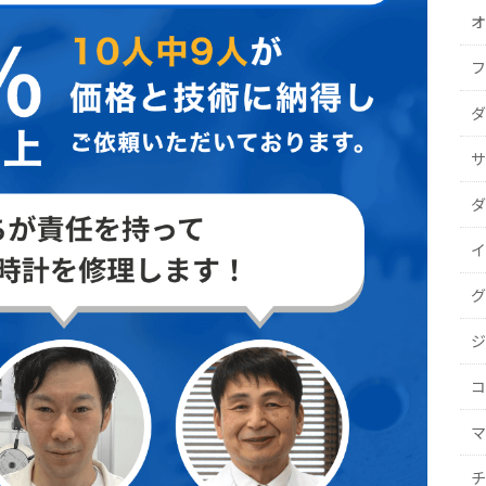
オ
フ
ダ
サ
ダ
イ
グ
ジ
コ
マ
チ