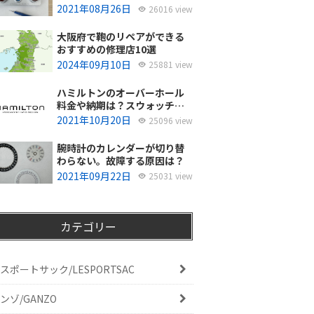
使ってるの？
2021年08月26日
26016 view
大阪府で鞄のリペアができる
おすすめの修理店10選
2024年09月10日
25881 view
ハミルトンのオーバーホール
料金や納期は？スウォッチグ
ループジャパンと修理専門店
2021年10月20日
25096 view
の比較どちらがおすすめ？
腕時計のカレンダーが切り替
わらない。故障する原因は？
2021年09月22日
25031 view
カテゴリー
スポートサック/LESPORTSAC
ンゾ/GANZO