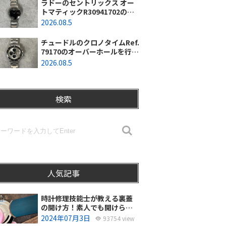
ラドーのセントリックス オー
トマティックR30941702のオ
ーバーホールを行いました。
2026.08.5
（東京都羽村市/N様）
チュードルのクロノタイムRef.
79170のオーバーホールを行い
ました。（神奈川県茅ヶ崎市/I
2026.08.5
様）
検索
人気記事
時計修理技能士が教える裏蓋
の開け方！素人でも開けられ
る？
2024年07月3日
93754 view