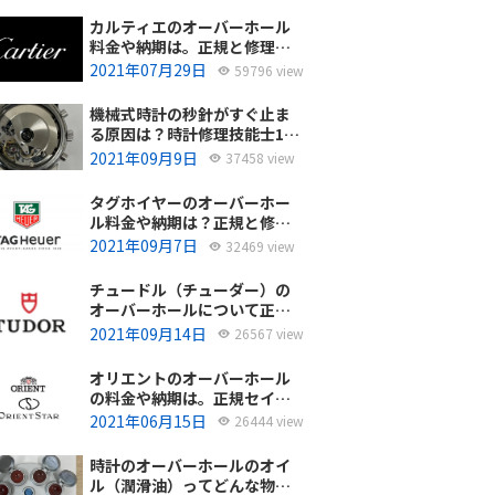
カルティエのオーバーホール
料金や納期は。正規と修理専
門店の比較どちらがおすす
2021年07月29日
59796 view
め？
機械式時計の秒針がすぐ止ま
る原因は？時計修理技能士1級
の技術者がお答えします。
2021年09月9日
37458 view
タグホイヤーのオーバーホー
ル料金や納期は？正規と修理
専門店の比較、どちらがおす
2021年09月7日
32469 view
すめ？
チュードル（チューダー）の
オーバーホールについて正規
サービスと腕時計修理専門店
2021年09月14日
26567 view
との大きな差は？おすすめは
どっち？
オリエントのオーバーホール
の料金や納期は。正規セイコ
ーエプソンと修理専門店の比
2021年06月15日
26444 view
較、どちらがおすすめ？
時計のオーバーホールのオイ
ル（潤滑油）ってどんな物を