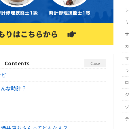
レ
ミ
サ
カ
サ
Contents
Close
ラ
など
ロ
どんな時計？
ジ
ヴ
テ
た酒井康友さんってどんな人？