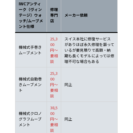
IWCアンティ
ーク（ヴィン
修理
テージ）ウォ
専門
メーカー依頼
ッチ/ムーブメ
店
ント仕様
25,3
スイス本社に修復サービス
00
がありほぼ永久修理を謳って
機械式手巻き
円～
いるが要見積りで高額・納
ムーブメント
要相
期も長くモデルによっては修
談
理不可な場合もある
25,3
機械式自動巻
00
きムーブメン
円～
同上
ト
要相
談
38,5
機械式クロノ
00
グラフムーブ
円～
同上
メント
要相
談