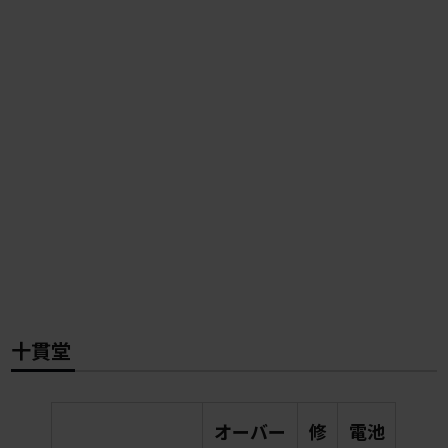
十貫堂
オーバー
修
電池