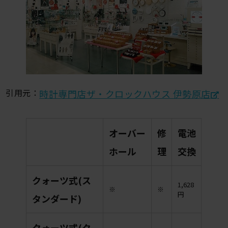
引用元：
時計専門店ザ・クロックハウス 伊勢原店
オーバー
修
電池
ホール
理
交換
クォーツ式(ス
1,628
※
※
円
タンダード)
クォーツ式(ク