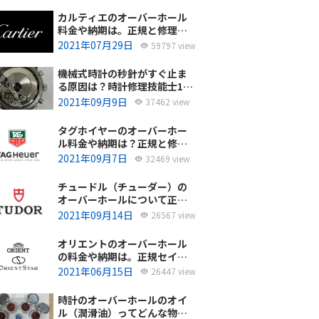
カルティエのオーバーホール
料金や納期は。正規と修理専
門店の比較どちらがおすす
2021年07月29日
59797 view
め？
機械式時計の秒針がすぐ止ま
る原因は？時計修理技能士1級
の技術者がお答えします。
2021年09月9日
37462 view
タグホイヤーのオーバーホー
ル料金や納期は？正規と修理
専門店の比較、どちらがおす
2021年09月7日
32469 view
すめ？
チュードル（チューダー）の
オーバーホールについて正規
サービスと腕時計修理専門店
2021年09月14日
26567 view
との大きな差は？おすすめは
どっち？
オリエントのオーバーホール
の料金や納期は。正規セイコ
ーエプソンと修理専門店の比
2021年06月15日
26447 view
較、どちらがおすすめ？
時計のオーバーホールのオイ
ル（潤滑油）ってどんな物を