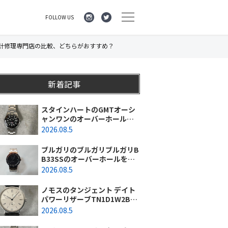
FOLLOW US
計修理専門店の比較、どちらがおすすめ？
新着記事
スタインハートのGMTオーシ
ャンワンのオーバーホールを
行いました。（神奈川県平塚
2026.08.5
市/S様）
ブルガリのブルガリブルガリB
B33SSのオーバーホールを行
いました。（埼玉県所沢市/S
2026.08.5
様）
ノモスのタンジェント デイト
パワーリザーブTN1D1W2BK
(131)のオーバーホールを行い
2026.08.5
ました。（東京都/練馬区）