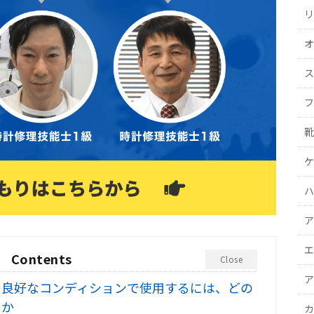
リ
オ
ス
フ
靴
ケ
ハ
ア
エ
Contents
Close
ア
良好なコンディションで使用するには、どの
きか
カ