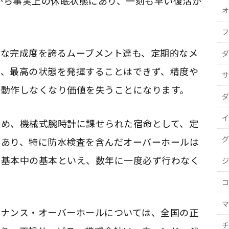
頃から事実上の休眠状態にあり、一刻も早い復活が
オ
フ
的な完成度を誇るムーブメント達も、定期的なメ
ダ
と、最高の状態を発揮することはできず、精度や
サ
合動作しなくなり価値を失うことになります。
ダ
イ
ため、機械式腕時計に課せられた宿命として、定
グ
であり、特に防水検査を含んだオーバーホールは
も基本中の基本といえ、数年に一度必ず行わなく
ジ
コ
マ
テナンス・オーバーホールについては、全国の正
チ