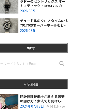
ラドーのセントリックス オー
トマティックR30941702のオ
ーバーホールを行いました。
2026.08.5
（東京都羽村市/N様）
チュードルのクロノタイムRef.
79170のオーバーホールを行い
ました。（神奈川県茅ヶ崎市/I
2026.08.5
様）
検索
人気記事
時計修理技能士が教える裏蓋
の開け方！素人でも開けられ
る？
2024年07月3日
93819 view