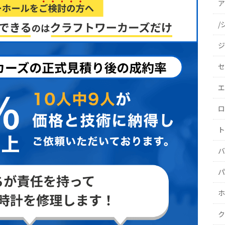
ア
/
ジ
セ
エ
ロ
ト
バ
パ
ホ
ク