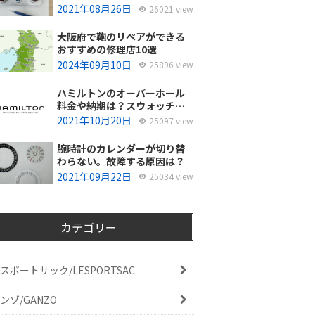
使ってるの？
2021年08月26日
26021 view
大阪府で鞄のリペアができる
おすすめの修理店10選
2024年09月10日
25896 view
ハミルトンのオーバーホール
料金や納期は？スウォッチグ
ループジャパンと修理専門店
2021年10月20日
25097 view
の比較どちらがおすすめ？
腕時計のカレンダーが切り替
わらない。故障する原因は？
2021年09月22日
25034 view
カテゴリー
スポートサック/LESPORTSAC
ンゾ/GANZO